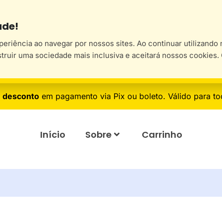
ade!
xperiência ao navegar por nossos sites. Ao continuar utilizand
struir uma sociedade mais inclusiva e aceitará nossos cookies
 desconto
em pagamento via Pix ou boleto. Válido para to
Início
Sobre
Carrinho