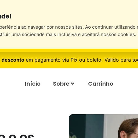
ade!
xperiência ao navegar por nossos sites. Ao continuar utilizand
struir uma sociedade mais inclusiva e aceitará nossos cookies
 desconto
em pagamento via Pix ou boleto. Válido para to
Início
Sobre
Carrinho
 e os