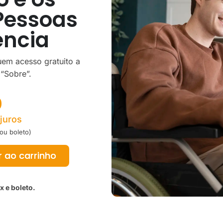
Pessoas
ência
em acesso gratuito a
“Sobre”.
0
juros
ou boleto)
r ao carrinho
x e boleto.