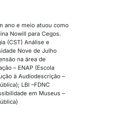
um ano e meio atuou como
ina Nowill para Cegos.
ia (CST) Análise e
sidade Nove de Julho
ensão na área de
cação – ENAP (Escola
dução à Audiodescrição –
ública); LBI –FDNC
ssibilidade em Museus –
ública)