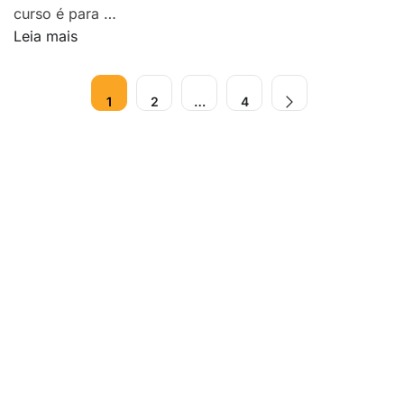
curso é para …
Leia mais
1
2
…
4
Dúvidas?
Fale conosco.