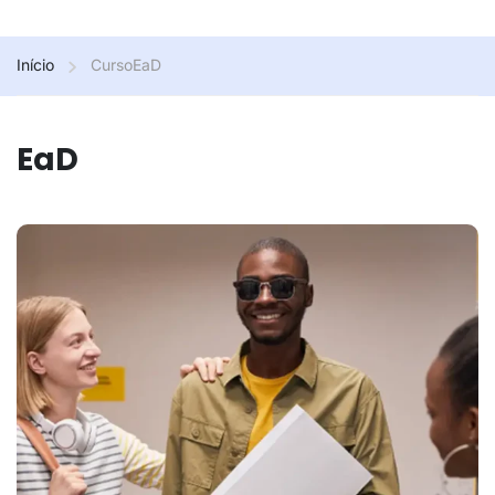
Início
Curso
EaD
EaD